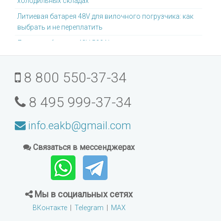
холодильных складах
Литиевая батарея 48V для вилочного погрузчика: как
выбрать и не переплатить
Литиевая батарея 48V 500Ah: для каких задач она
подходит
Литиевая батарея для погрузчиков Toyota: что
8 800 550-37-34
учитывать
Почему литиевые батареи не требуют отдельной
8 495 999-37-34
зарядной комнаты
Можно ли модернизировать старый погрузчик под
info.eakb@gmail.com
литиевую батарею
Связаться в мессенджерах
Как выбрать литиевую батарею для интенсивного
склада
Какой тип литиевой батареи лучше для складской
техники: LFP, NMC, NCA или LTO
Мы в социальных сетях
Литиевые батареи для электроштабелёров: как
ВКонтакте
|
Telegram
|
MAX
выбрать подходящую ёмкость и напряжение