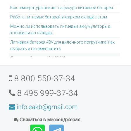
Как температура влияет на ресурс литиевой батареи
Работа литиевых батарей в жарком складе летом
Можно ли использовать литиевые аккумуляторы в
холодильных складах
Литиевая батарея 48V для вилочного погрузчика: как
выбрать и не переплатить
Литиевая батарея 48V 500Ah: для каких задач она
подходит
Литиевая батарея для погрузчиков Toyota: что
8 800 550-37-34
учитывать
Почему литиевые батареи не требуют отдельной
8 495 999-37-34
зарядной комнаты
Можно ли модернизировать старый погрузчик под
info.eakb@gmail.com
литиевую батарею
Связаться в мессенджерах
Как выбрать литиевую батарею для интенсивного
склада