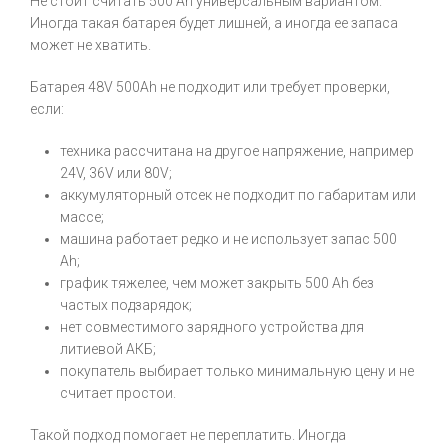
Не стоит считать 500 Ah универсальным вариантом.
Иногда такая батарея будет лишней, а иногда ее запаса
может не хватить.
Батарея 48V 500Ah не подходит или требует проверки,
если:
техника рассчитана на другое напряжение, например
24V, 36V или 80V;
аккумуляторный отсек не подходит по габаритам или
массе;
машина работает редко и не использует запас 500
Ah;
график тяжелее, чем может закрыть 500 Ah без
частых подзарядок;
нет совместимого зарядного устройства для
литиевой АКБ;
покупатель выбирает только минимальную цену и не
считает простои.
Такой подход помогает не переплатить. Иногда