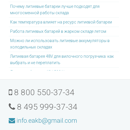
Почему литиевые батареи лучше подходят для
многосменной работы склада
Как температура влияет на ресурс литиевой батареи
Работа литиевых батарей в жарком складе летом
Можно ли использовать литиевые аккумуляторы в
холодильных складах
Литиевая батарея 48V для вилочного погрузчика: как
выбрать и не переплатить
Литиевая батарея 48V 500Ah: для каких задач она
подходит
Литиевая батарея для погрузчиков Toyota: что
8 800 550-37-34
учитывать
Почему литиевые батареи не требуют отдельной
8 495 999-37-34
зарядной комнаты
Можно ли модернизировать старый погрузчик под
info.eakb@gmail.com
литиевую батарею