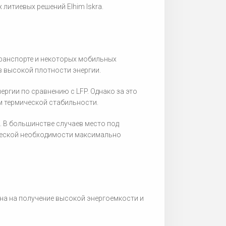
литиевых решений Elhim Iskra.
ранспорте и некоторых мобильных
в высокой плотности энергии.
ргии по сравнению с LFP. Однако за это
 термической стабильности.
. В большинстве случаев место под
ческой необходимости максимально
на на получение высокой энергоемкости и