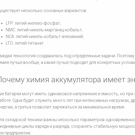
уществует несколько основных вариантов:
LFP: литий-железо-фосфат;
NMC: литий-никель-марганец-кобальт;
NCA: литий-никель-кобальт-алюминий;
LTO: литий-титанат.
аждая технология создавалась под определенные задачи. Поэтому 
имия лучше вообще, а какая лучше подходит для конкретных услов
Почему химия аккумулятора имеет з
ве батареи могут иметь одинаковое напряжение и емкость, но при
аботе. Одна будет служить много лет при интенсивных нагрузках, 
нергии, а третья позволит заряжаться за минимальное время.
ля складской техники важны несколько параметров одновременно
жедневные циклы заряда и разряда, сохранять стабильную мощнос
ля предприятия.