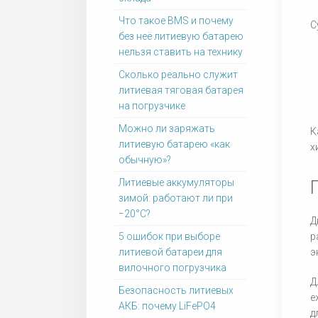
Что такое BMS и почему
С
без неё литиевую батарею
нельзя ставить на технику
Сколько реально служит
литиевая тяговая батарея
на погрузчике
Можно ли заряжать
К
литиевую батарею «как
х
обычную»?
Литиевые аккумуляторы
зимой: работают ли при
−20°C?
Д
5 ошибок при выборе
р
литиевой батареи для
э
вилочного погрузчика
Д
Безопасность литиевых
е
АКБ: почему LiFePO4
д