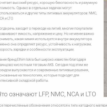
очетает высокий ресурс, хорошую безопасность и разумную
тоимость. Однако в отдельных задачах могут
спользоваться и другие типы литиевых аккумуляторов: NMC,
CA и LTO.
огда речь заходит о переходе на литий, многие покупатели
равнивают емкость, напряжение и цену. Но не менее важно
онимать, какая химия используется внутри аккумулятора.
менно она определяет ресурс, устойчивость к нагрузкам,
корость зарядки и особенности эксплуатации.
анее бренд Elhim Iskra был широко известен благодаря
винцово-кислотным тяговым АКБ. Сегодня под этим же
рендом выпускаются и современные литиевые решения,
снованные на технологиях, которые подходят для
нтенсивной складской работы.
Что означают LFP, NMC, NCA и LTO
се перечисленные обозначения относятся к типу катодного матер