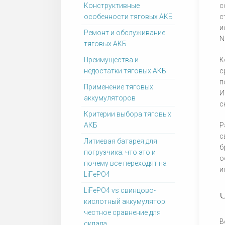
Конструктивные
с
особенности тяговых АКБ
с
и
Ремонт и обслуживание
N
тяговых АКБ
Преимущества и
К
недостатки тяговых АКБ
с
п
Применение тяговых
И
аккумуляторов
с
Критерии выбора тяговых
АКБ
Р
с
Литиевая батарея для
б
погрузчика: что это и
о
почему все переходят на
и
LiFePO4
LiFePO4 vs свинцово-
кислотный аккумулятор:
честное сравнение для
В
склада