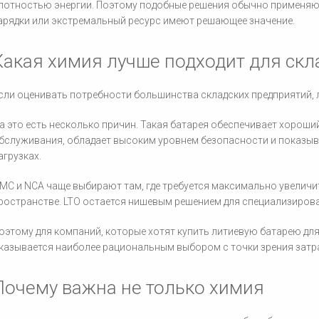
лотностью энергии. Поэтому подобные решения обычно применяют
арядки или экстремальный ресурс имеют решающее значение.
Какая химия лучше подходит для скл
сли оценивать потребности большинства складских предприятий, л
а это есть несколько причин. Такая батарея обеспечивает хороший
бслуживания, обладает высоким уровнем безопасности и показыв
агрузках.
MC и NCA чаще выбирают там, где требуется максимально увеличи
ространстве. LTO остается нишевым решением для специализирова
оэтому для компаний, которые хотят купить литиевую батарею для
казывается наиболее рациональным выбором с точки зрения затра
Почему важна не только химия