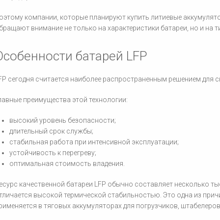
оэтому компании, которые планируют купить литиевые аккумулятор
бращают внимание не только на характеристики батареи, но и на 
Особенности батарей LFP
FP сегодня считается наиболее распространенным решением для с
лавные преимущества этой технологии:
высокий уровень безопасности;
длительный срок службы;
стабильная работа при интенсивной эксплуатации;
устойчивость к перегреву;
оптимальная стоимость владения.
есурс качественной батареи LFP обычно составляет несколько тыс
тличается высокой термической стабильностью. Это одна из прич
рименяется в тяговых аккумуляторах для погрузчиков, штабелеров 