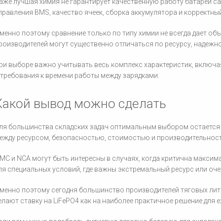
аже лучшая химия не гарантирует качественную работу батареи са
правления BMS, качество ячеек, сборка аккумулятора и корректный
менно поэтому сравнение только по типу химии не всегда дает объ
роизводителей могут существенно отличаться по ресурсу, надежн
ри выборе важно учитывать весь комплекс характеристик, включа
 требования к времени работы между зарядками.
Какой вывод можно сделать
ля большинства складских задач оптимальным выбором остается т
ежду ресурсом, безопасностью, стоимостью и производительнос
MC и NCA могут быть интересны в случаях, когда критична максим
ля специальных условий, где важны экстремальный ресурс или оче
менно поэтому сегодня большинство производителей тяговых лити
елают ставку на LiFePO4 как на наиболее практичное решение для 