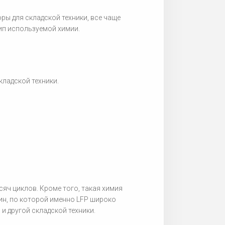
ы для складской техники, все чаще
тип используемой химии.
кладской техники.
яч циклов. Кроме того, такая химия
ин, по которой именно LFP широко
и другой складской техники.