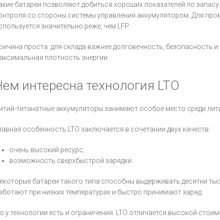
акие батареи позволяют добиться хороших показателей по запасу 
онтроля со стороны системы управления аккумулятором. Для пр
спользуется значительно реже, чем LFP.
ричина проста: для склада важнее долговечность, безопасность и
аксимальная плотность энергии.
Чем интересна технология LTO
итий-титанатные аккумуляторы занимают особое место среди лит
лавная особенность LTO заключается в сочетании двух качеств:
очень высокий ресурс;
возможность сверхбыстрой зарядки.
екоторые батареи такого типа способны выдерживать десятки тыс
аботают при низких температурах и быстро принимают заряд.
о у технологии есть и ограничения. LTO отличается высокой стои