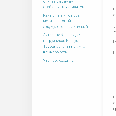
считается самым
стабильным вариантом
П
о
Как понять, что пора
менять тяговый
аккумулятор на литиевый
Литиевые батареи для
погрузчиков Nichiyu,
L
Toyota, Jungheinrich: что
важно учесть
Г
Что происходит с
литиевой батареей после
окончания срока службы
Как правильно хранить
литиевые аккумуляторы
для погрузчиков
Р
Как работает система
о
BMS в литиевой батарее
п
Телематика и удалённый