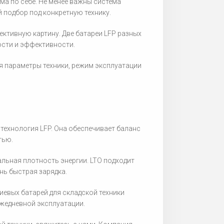
ма по себе. Не менее важны система
 подбор под конкретную технику.
ективную картину. Две батареи LFP разных
ости и эффективности.
я параметры техники, режим эксплуатации
ехнология LFP. Она обеспечивает баланс
тью.
альная плотность энергии. LTO подходит
нь быстрая зарядка.
евых батарей для складской техники
ежедневной эксплуатации.