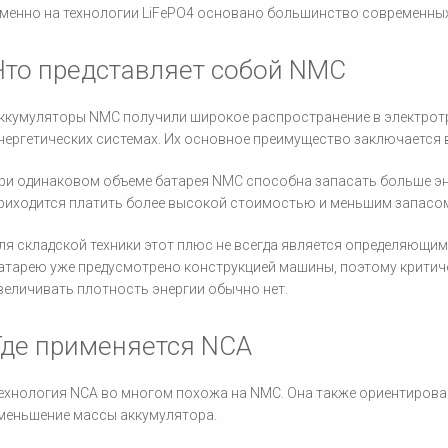
менно на технологии LiFePO4 основано большинство современных 
Что представляет собой NMC
ккумуляторы NMC получили широкое распространение в электрот
нергетических системах. Их основное преимущество заключается 
ри одинаковом объеме батарея NMC способна запасать больше эне
риходится платить более высокой стоимостью и меньшим запасом
ля складской техники этот плюс не всегда является определяющим
атарею уже предусмотрено конструкцией машины, поэтому крити
величивать плотность энергии обычно нет.
Где применяется NCA
ехнология NCA во многом похожа на NMC. Она также ориентирова
меньшение массы аккумулятора.