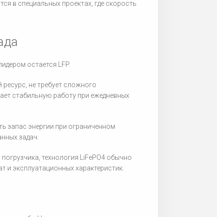
ся в специальных проектах, где скорость
ада
идером остается LFP.
 ресурс, не требует сложного
ает стабильную работу при ежедневных
ть запас энергии при ограниченном
нных задач.
 погрузчика, технология LiFePO4 обычно
т и эксплуатационных характеристик.