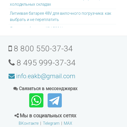
холодильных складах
Литиевая батарея 48V для вилочного погрузчика: как
выбрать и не переплатить
Литиевая батарея 48V 500Ah: для каких задач она
подходит
Литиевая батарея для погрузчиков Toyota: что
8 800 550-37-34
учитывать
Почему литиевые батареи не требуют отдельной
8 495 999-37-34
зарядной комнаты
Можно ли модернизировать старый погрузчик под
info.eakb@gmail.com
литиевую батарею
Связаться в мессенджерах
Как выбрать литиевую батарею для интенсивного
склада
Какой тип литиевой батареи лучше для складской
техники: LFP, NMC, NCA или LTO
Мы в социальных сетях
Литиевые батареи для электроштабелёров: как
ВКонтакте
|
Telegram
|
MAX
выбрать подходящую ёмкость и напряжение