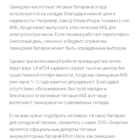
Свинцово-кислотные тяговые батареи всё ещё
используются на складах благодаря низкой цене и
надёжности. Например, завод Элхим Искра, помимо Li-ion
АКБ, продолжает выпускать классические АКБ для
электропогрузчиков. Если техника работает нерегулярно
(неполный день, сезонно) и бюджет ограничен,
свинцовая батарея может быть оправданным выбором.
Однако при интенсивной работе преимущества лития
берут верх. LiFePO4 надёжно служит тысячи циклов без
существенной потери ёмкости, тогда как свинцовые АКБ
уже через 1–2 года заметно деградируют. Благодаря
отсутствию обслуживания, быстрой зарядке и
безопасности литиевые тяговые АКБ всё чаще
вытесняют свинцовые на современных складах.
Если вам нужно подобрать литиевую тяговую батарею
для складской техники, свяжитесь с нами: ООО «Энергия»
является официальным дилером тяговых
аккумуляторных батарей Elhim Iskra, как свинцово-