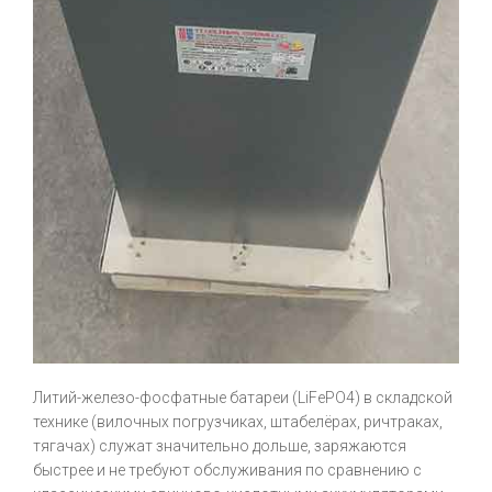
Литий-железо-фосфатные батареи (LiFePO4) в складской
технике (вилочных погрузчиках, штабелёрах, ричтраках,
тягачах) служат значительно дольше, заряжаются
быстрее и не требуют обслуживания по сравнению с