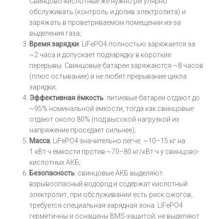
Свинцово-кислотные же нужно регулярно
обслуживать (контроль и долив электролита) и
заряжать в проветриваемом помещении из-за
выделения газа;
Время зарядки
: LiFePO4 полностью заряжается за
~2 часа и допускает подзарядку в короткие
перерывы. Свинцовые батареи заряжаются ~8 часов
(плюс остывание) и не любят прерывание цикла
зарядки;
Эффективная ёмкость
: литиевые батареи отдают до
~95% номинальной ёмкости, тогда как свинцовые
отдают около 80% (под высокой нагрузкой их
напряжение проседает сильнее);
Масса
: LiFePO4 значительно легче: ~10–15 кг на
1 кВт·ч ёмкости против ~70–80 кг/кВт·ч у свинцово-
кислотных АКБ;
Безопасность
: свинцовые АКБ выделяют
взрывоопасный водород и содержат кислотный
электролит, при обслуживании есть риск ожогов,
требуется специальная зарядная зона. LiFePO4
герметичны и оснащены BMS-защитой, не выделяют