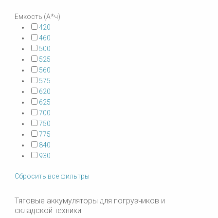
Емкость (А*ч)
420
460
500
525
560
575
620
625
700
750
775
840
930
Сбросить все фильтры
Тяговые аккумуляторы для погрузчиков и
складской техники