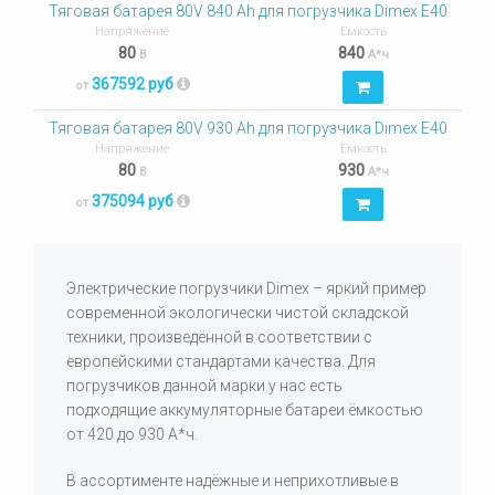
Тяговая батарея 80V 840 Ah для погрузчика Dimex E40
Напряжение
Емкость
80
840
В
А*ч
367592 руб
от
Тяговая батарея 80V 930 Ah для погрузчика Dimex E40
Напряжение
Емкость
80
930
В
А*ч
375094 руб
от
Электрические погрузчики Dimex – яркий пример
современной экологически чистой складской
техники, произведённой в соответствии с
европейскими стандартами качества. Для
погрузчиков данной марки у нас есть
подходящие аккумуляторные батареи ёмкостью
от 420 до 930 А*ч.
В ассортименте надёжные и неприхотливые в