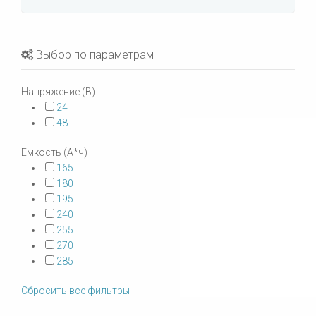
Выбор по параметрам
Напряжение (В)
24
48
Емкость (А*ч)
165
180
195
240
255
270
285
Сбросить все фильтры