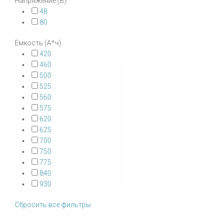
Напряжение (В)
48
80
Емкость (А*ч)
420
460
500
525
560
575
620
625
700
750
775
840
930
Сбросить все фильтры