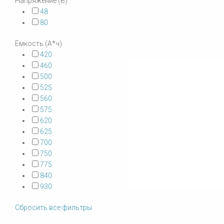
Напряжение (В)
48
80
Емкость (А*ч)
420
460
500
525
560
575
620
625
700
750
775
840
930
Сбросить все фильтры