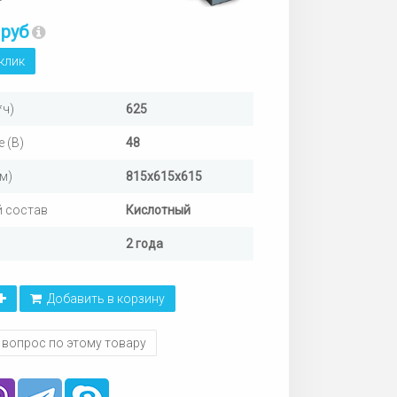
 руб
 клик
*ч)
625
 (В)
48
м)
815х615х615
 состав
Кислотный
2 года
Добавить в корзину
 вопрос по этому товару