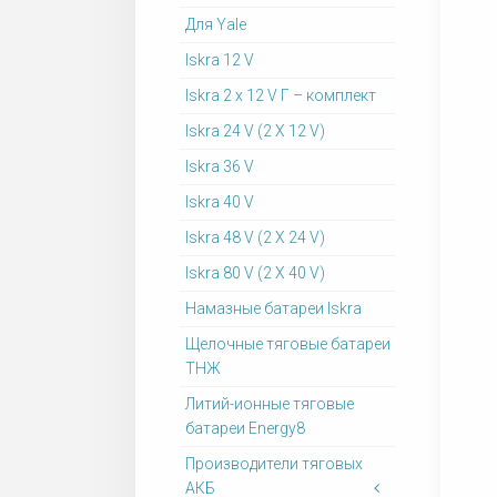
Для Yale
Iskra 12 V
Iskra 2 x 12 V Г – комплект
Iskra 24 V (2 X 12 V)
Iskra 36 V
Iskra 40 V
Iskra 48 V (2 X 24 V)
Iskra 80 V (2 X 40 V)
Намазные батареи Iskra
Щелочные тяговые батареи
ТНЖ
Литий-ионные тяговые
батареи Energy8
Производители тяговых
АКБ