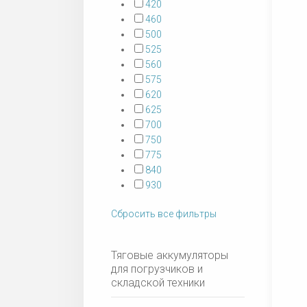
420
460
500
525
560
575
620
625
700
750
775
840
930
Сбросить все фильтры
Тяговые аккумуляторы
для погрузчиков и
складской техники