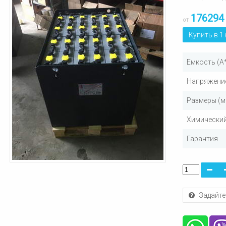
176294
от
Купить в 1
Емкость (А
Напряжение
Размеры (м
Химический
Гарантия
Задайте