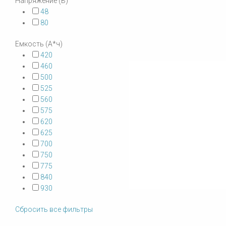
Напряжение (В)
48
80
Емкость (А*ч)
420
460
500
525
560
575
620
625
700
750
775
840
930
Сбросить все фильтры