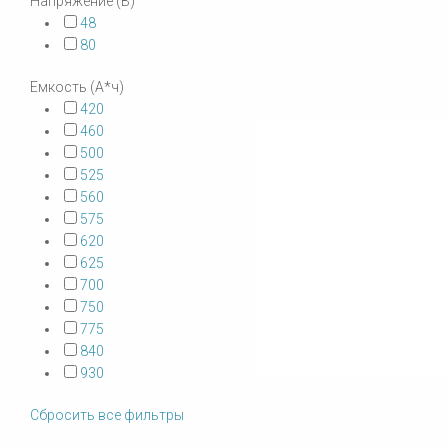
Напряжение (В)
48
80
Емкость (А*ч)
420
460
500
525
560
575
620
625
700
750
775
840
930
Сбросить все фильтры