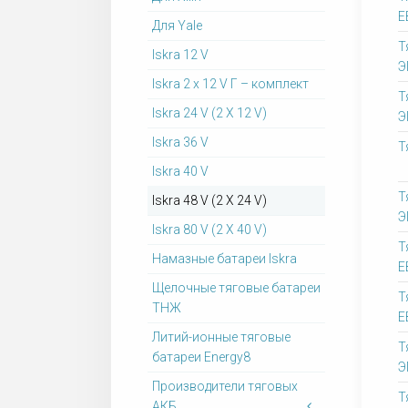
Е
Для Yale
Т
Iskra 12 V
Э
Iskra 2 x 12 V Г – комплект
Т
Iskra 24 V (2 X 12 V)
Э
Iskra 36 V
Т
Iskra 40 V
Т
Iskra 48 V (2 X 24 V)
Э
Iskra 80 V (2 X 40 V)
Т
Намазные батареи Iskra
Е
Щелочные тяговые батареи
Т
ТНЖ
Е
Литий-ионные тяговые
Т
батареи Energy8
Э
Производители тяговых
Т
АКБ