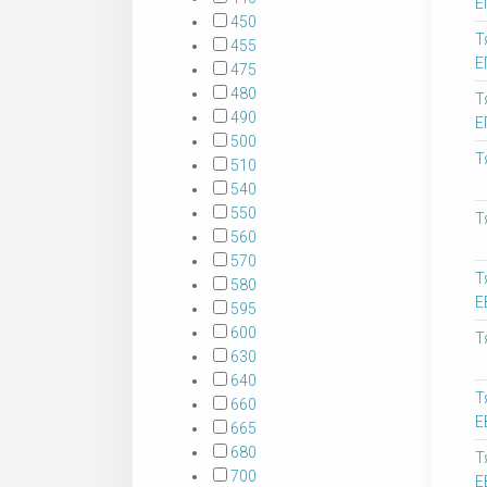
Е
450
Т
455
Е
475
480
Т
490
Е
500
Т
510
540
550
Т
560
570
Т
580
Е
595
600
Т
630
640
Т
660
Е
665
680
Т
700
Е