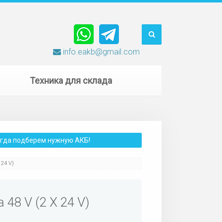
info.eakb@gmail.com
Техника для склада
сегда подберем нужную АКБ!
 24 V)
48 V (2 X 24 V)