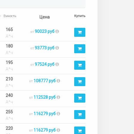
е
Емкость
Купить
Цена
165
90023 руб
от
А*ч
180
93773 руб
от
А*ч
195
97524 руб
от
А*ч
210
108777 руб
от
А*ч
240
112528 руб
от
А*ч
255
116279 руб
от
А*ч
220
116279 руб
от