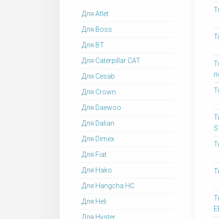
Т
Для Atlet
Для Boss
Т
Для BT
Для Caterpillar CAT
Т
п
Для Cesab
Т
Для Crown
Для Daewoo
Т
Для Dalian
S
Для Dimex
Т
Для Fiat
Для Hako
Т
Для Hangcha HC
Т
Для Heli
Е
Для Hyster