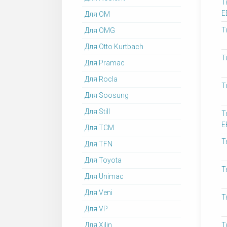
Т
Е
Для OM
Т
Для OMG
Для Otto Kurtbach
Т
Для Pramac
Для Rocla
Т
Для Soosung
Для Still
Т
Е
Для TCM
Т
Для TFN
Для Toyota
Т
Для Unimac
Для Veni
Т
Для VP
Для Xilin
Т