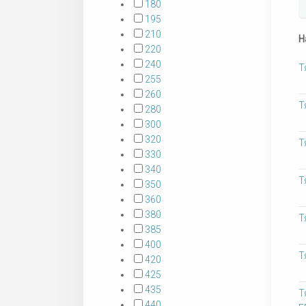
180
195
210
Н
220
240
Т
255
260
Т
280
300
320
Т
330
340
Т
350
360
380
Т
385
400
Т
420
425
435
Т
440