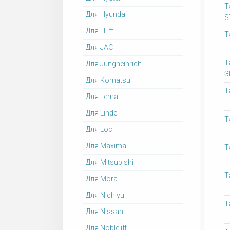
Т
Для Hyundai
S
Для I-Lift
Т
Для JAC
Т
Для Jungheinrich
Э
Для Komatsu
Т
Для Lema
Для Linde
Т
Для Loc
Для Maximal
Т
Для Mitsubishi
Т
Для Mora
Для Nichiyu
Т
Для Nissan
Для Noblelift