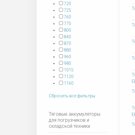
720
Т
725
760
770
Т
800
840
Т
870
880
960
Т
980
1015
Т
1120
Е
1160
Т
Сбросить все фильтры
Т
Тяговые аккумуляторы
Е
для погрузчиков и
Т
складской техники