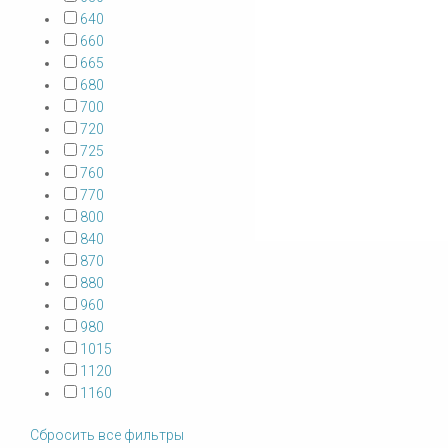
640
660
665
680
700
720
725
760
770
800
840
870
880
960
980
1015
1120
1160
Сбросить все фильтры