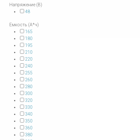
Напряжение (В)
48
Емкость (А*ч)
165
180
195
210
220
240
255
260
280
300
320
330
340
350
360
380