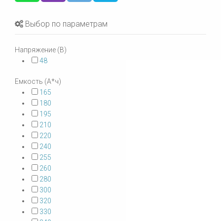
Выбор по параметрам
Напряжение (В)
48
Емкость (А*ч)
165
180
195
210
220
240
255
260
280
300
320
330