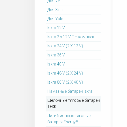
Для VP
Для Xilin
Для Yale
Iskra 12 V
Iskra 2 x 12 V Г – комплект
Iskra 24 V (2 X 12 V)
Iskra 36 V
Iskra 40 V
Iskra 48 V (2 X 24 V)
Iskra 80 V (2 X 40 V)
Намазные батареи Iskra
Щелочные тяговые батареи
ТНЖ
Литий-ионные тяговые
батареи Energy8