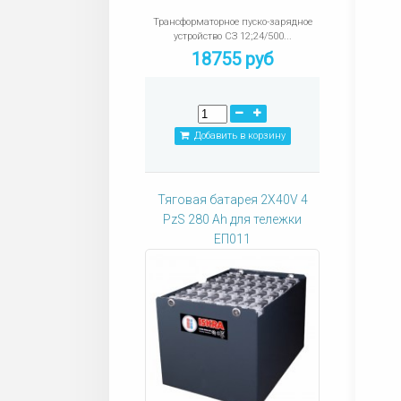
Трансформаторное пуско-зарядное
устройство СЗ 12;24/500...
18755 руб
Добавить в корзину
Тяговая батарея 2X40V 4
PzS 280 Ah для тележки
ЕП011