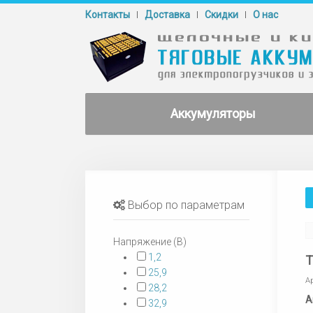
Контакты
Доставка
Cкидки
О нас
Аккумуляторы
Выбор по параметрам
Напряжение (В)
1,2
Т
25,9
А
28,2
А
32,9