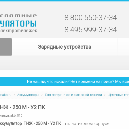
8 800 550-37-34
8 495 999-37-34
Зарядные устройства
Не нашли, что искали? Нет времени на поиск? Мы в
e-akb.ru
Аккумуляторы
Для погрузчиков и складской техники
Щелочные тяг
НЖ - 250 М - У2 ПК
ртикул:
akb_510
ккумулятор ТНЖ - 250 М - У2 ПК
в пластиковом корпусе