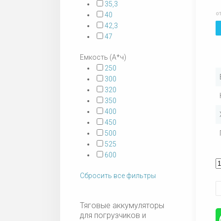
35,3
о
40
42,3
47
Емкость (А*ч)
250
300
320
350
400
450
500
525
600
Сбросить все фильтры
Тяговые аккумуляторы
для погрузчиков и