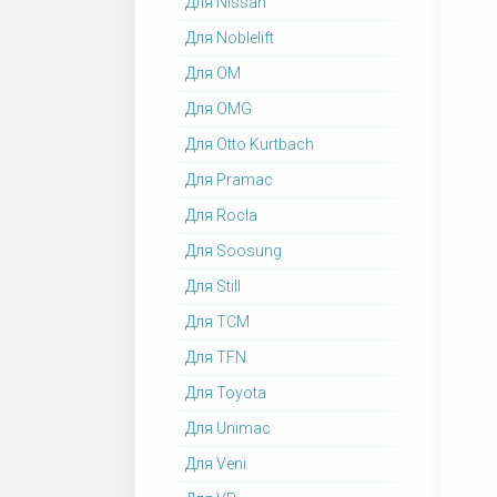
Для Nissan
Для Noblelift
Для OM
Для OMG
Для Otto Kurtbach
Для Pramac
Для Rocla
Для Soosung
Для Still
Для TCM
Для TFN
Для Toyota
Для Unimac
Для Veni