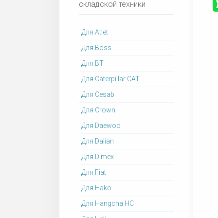
складской техники
Для Atlet
Для Boss
Для BT
Для Caterpillar CAT
Для Cesab
Для Crown
Для Daewoo
Для Dalian
Для Dimex
Для Fiat
Для Hako
Для Hangcha HC