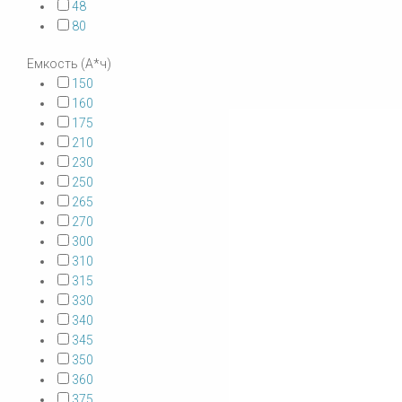
48
80
Емкость (А*ч)
150
160
175
210
230
250
265
270
300
310
315
330
340
345
350
360
375