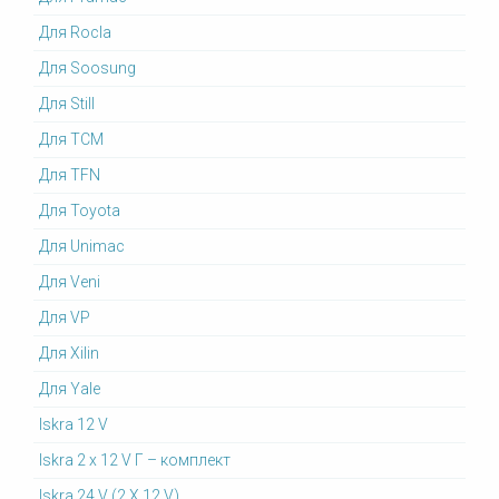
Для Rocla
Для Soosung
Для Still
Для TCM
Для TFN
Для Toyota
Для Unimac
Для Veni
Для VP
Для Xilin
Для Yale
Iskra 12 V
Iskra 2 x 12 V Г – комплект
Iskra 24 V (2 X 12 V)