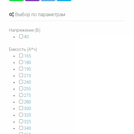
Выбор по параметрам
Напряжение (В)
40
Емкость (А*ч)
165
180
195
210
240
255
275
280
300
320
325
340