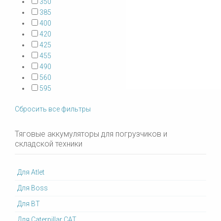
350
385
400
420
425
455
490
560
595
Сбросить все фильтры
Тяговые аккумуляторы для погрузчиков и
складской техники
Для Atlet
Для Boss
Для BT
Для Caterpillar CAT