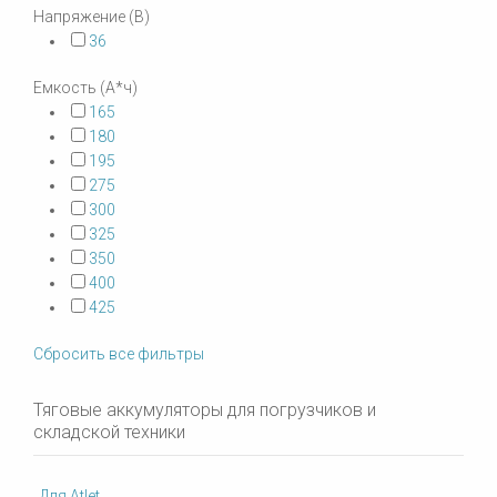
Напряжение (В)
36
Емкость (А*ч)
165
180
195
275
300
325
350
400
425
Сбросить все фильтры
Тяговые аккумуляторы для погрузчиков и
складской техники
Для Atlet