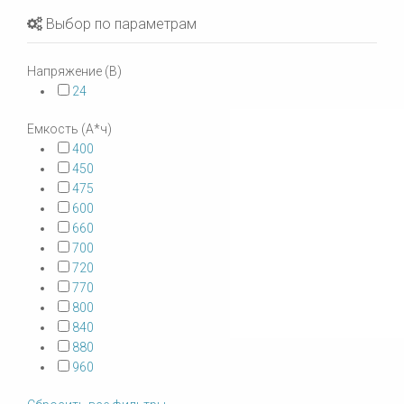
Выбор по параметрам
Напряжение (В)
24
Емкость (А*ч)
400
450
475
600
660
700
720
770
800
840
880
960