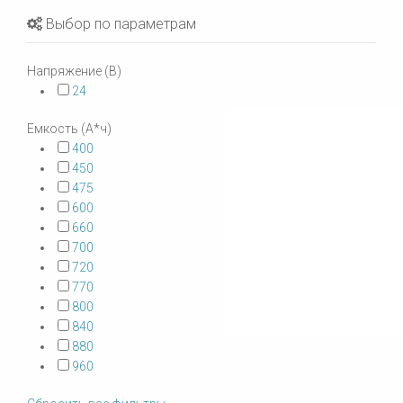
Выбор по параметрам
Напряжение (В)
24
Емкость (А*ч)
400
450
475
600
660
700
720
770
800
840
880
960