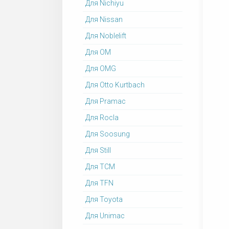
Для Nichiyu
Для Nissan
Для Noblelift
Для OM
Для OMG
Для Otto Kurtbach
Для Pramac
Для Rocla
Для Soosung
Для Still
Для TCM
Для TFN
Для Toyota
Для Unimac