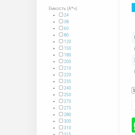
Емкость (А*ч)
24
38
60
80
120
150
180
200
210
220
235
240
250
270
275
280
300
310
315