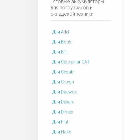
Тяговые аккумуляторы
для погрузчиков и
складской техники
Для Atlet
Для Boss
Для BT
Для Caterpillar CAT
Для Cesab
Для Crown
Для Daewoo
Для Dalian
Для Dimex
Для Fiat
Для Hako