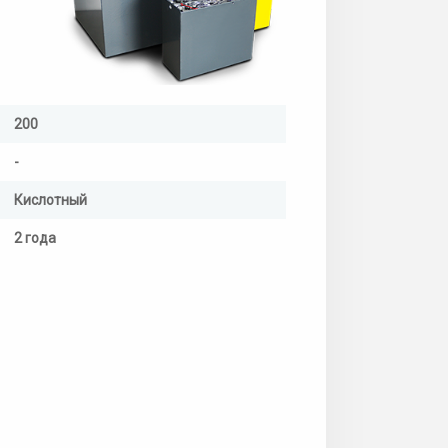
200
-
Кислотный
2 года