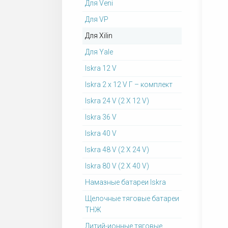
Для Veni
Для VP
Для Xilin
Для Yale
Iskra 12 V
Iskra 2 x 12 V Г – комплект
Iskra 24 V (2 X 12 V)
Iskra 36 V
Iskra 40 V
Iskra 48 V (2 X 24 V)
Iskra 80 V (2 X 40 V)
Намазные батареи Iskra
Щелочные тяговые батареи
ТНЖ
Литий-ионные тяговые