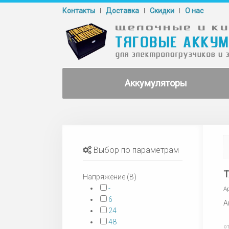
Контакты
Доставка
Cкидки
О нас
Аккумуляторы
Выбор по параметрам
Т
Напряжение (В)
-
А
6
А
24
48
о