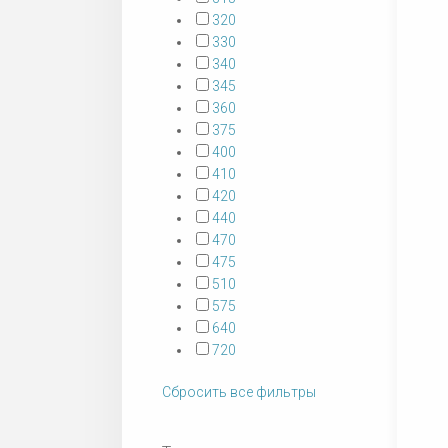
320
330
340
345
360
375
400
410
420
440
470
475
510
575
640
720
Сбросить все фильтры