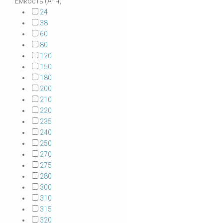
Емкость (А*ч)
24
38
60
80
120
150
180
200
210
220
235
240
250
270
275
280
300
310
315
320