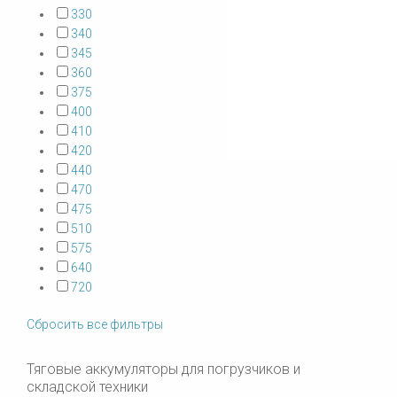
330
340
345
360
375
400
410
420
440
470
475
510
575
640
720
Сбросить все фильтры
Тяговые аккумуляторы для погрузчиков и
складской техники