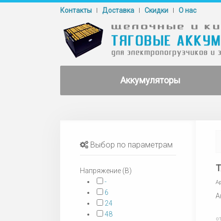
Контакты
Доставка
Cкидки
О нас
Аккумуляторы
Выбор по параметрам
Т
Напряжение (В)
-
А
6
А
24
48
о