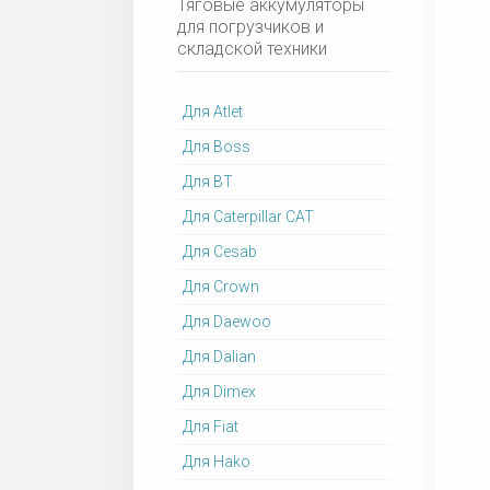
Тяговые аккумуляторы
для погрузчиков и
складской техники
Для Atlet
Для Boss
Для BT
Для Caterpillar CAT
Для Cesab
Для Crown
Для Daewoo
Для Dalian
Для Dimex
Для Fiat
Для Hako