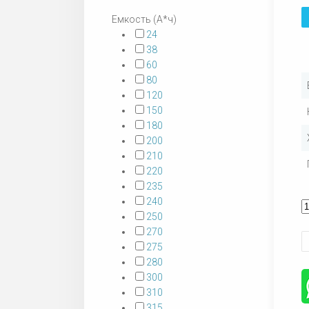
Емкость (А*ч)
24
38
60
80
120
150
180
200
210
220
235
240
250
270
275
280
300
310
315