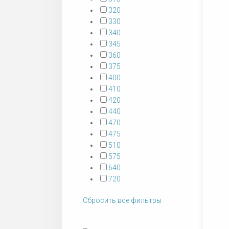
320
330
340
345
360
375
400
410
420
440
470
475
510
575
640
720
Сбросить все фильтры