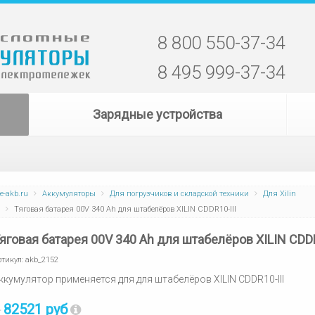
8 800 550-37-34
8 495 999-37-34
Зарядные устройства
e-akb.ru
Аккумуляторы
Для погрузчиков и складской техники
Для Xilin
Тяговая батарея 00V 340 Ah для штабелёров XILIN CDDR10-III
яговая батарея 00V 340 Ah для штабелёров XILIN CDD
ртикул:
akb_2152
ккумулятор применяется для для штабелёров XILIN CDDR10-III
82521 руб
т