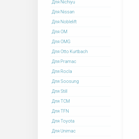
Для Nichiyu
Для Nissan
Для Noblelift
Для OM
Для OMG
Для Otto Kurtbach
Для Pramac
Для Rocla
Для Soosung
Для Still
Для TCM
Для TFN
Для Toyota
Для Unimac