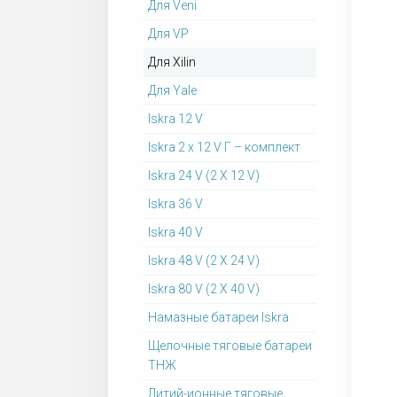
Для Veni
Для VP
Для Xilin
Для Yale
Iskra 12 V
Iskra 2 x 12 V Г – комплект
Iskra 24 V (2 X 12 V)
Iskra 36 V
Iskra 40 V
Iskra 48 V (2 X 24 V)
Iskra 80 V (2 X 40 V)
Намазные батареи Iskra
Щелочные тяговые батареи
ТНЖ
Литий-ионные тяговые