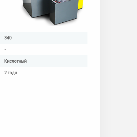
340
-
Кислотный
2 года