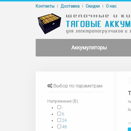
Контакты
Доставка
Cкидки
О нас
Аккумуляторы
Выбор по параметрам
Т
Напряжение (В)
А
-
А
6
24
о
48