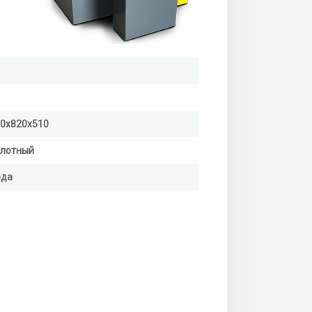
0х820х510
слотный
ода