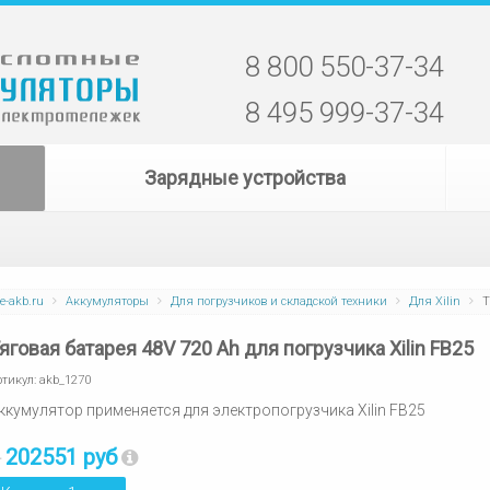
8 800 550-37-34
8 495 999-37-34
Зарядные устройства
e-akb.ru
Аккумуляторы
Для погрузчиков и складской техники
Для Xilin
Т
яговая батарея 48V 720 Ah для погрузчика Xilin FB25
ртикул:
akb_1270
ккумулятор применяется для электропогрузчика Xilin FB25
202551 руб
т