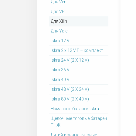
Для Veni
Для VP
Для Xilin
Для Yale
Iskra 12 V
Iskra 2 x 12 V Г – комплект
Iskra 24 V (2 X 12 V)
Iskra 36 V
Iskra 40 V
Iskra 48 V (2 X 24 V)
Iskra 80 V (2 X 40 V)
Намазные батареи Iskra
Щелочные тяговые батареи
ТНЖ
Литий-ионные тяговые