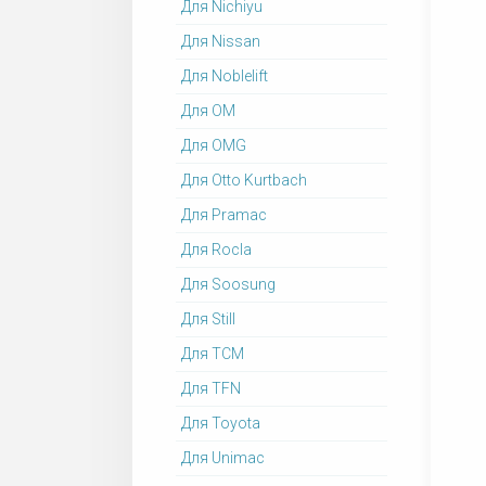
Для Nichiyu
Для Nissan
Для Noblelift
Для OM
Для OMG
Для Otto Kurtbach
Для Pramac
Для Rocla
Для Soosung
Для Still
Для TCM
Для TFN
Для Toyota
Для Unimac