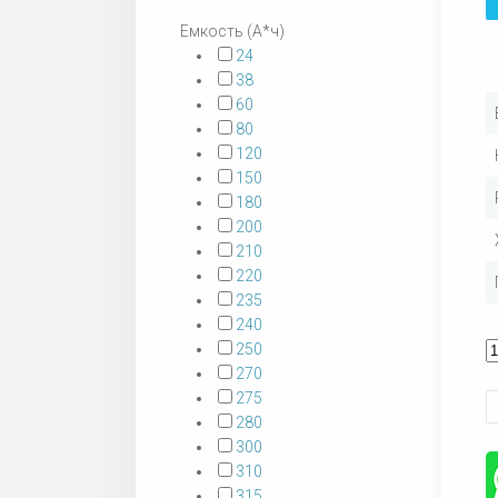
Емкость (А*ч)
24
38
60
80
120
150
180
200
210
220
235
240
250
270
275
280
300
310
315