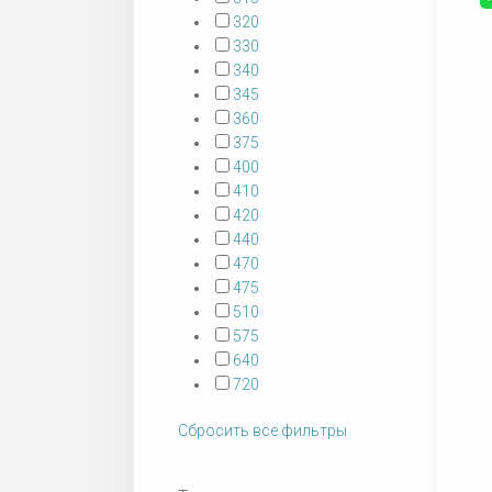
320
330
340
345
360
375
400
410
420
440
470
475
510
575
640
720
Сбросить все фильтры