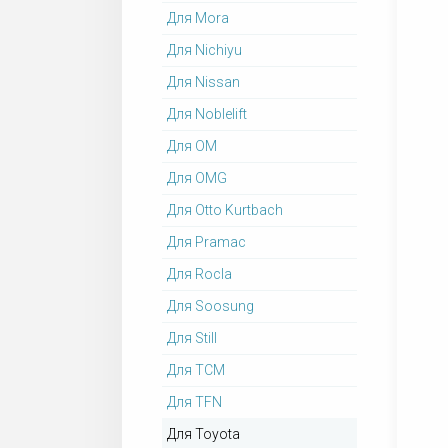
Для Mora
Для Nichiyu
Для Nissan
Для Noblelift
Для OM
Для OMG
Для Otto Kurtbach
Для Pramac
Для Rocla
Для Soosung
Для Still
Для TCM
Для TFN
Для Toyota