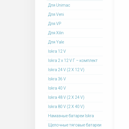
Для Unimac
Для Veni
Для VP
Для Xilin
Для Yale
Iskra 12 V
Iskra 2 x 12 V Г – комплект
Iskra 24 V (2 X 12 V)
Iskra 36 V
Iskra 40 V
Iskra 48 V (2 X 24 V)
Iskra 80 V (2 X 40 V)
Намазные батареи Iskra
Щелочные тяговые батареи