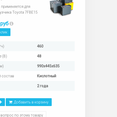
 применяется для
узчика Toyota 7FBE15
 руб
 клик
*ч)
460
 (В)
48
м)
990х445х635
 состав
Кислотный
2 года
Добавить в корзину
 вопрос по этому товару