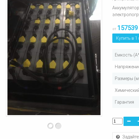
Аккумулятор
электропогр
157539
от
Купить в 1
Емкость (А
Напряжение
Размеры (м
Химический
Гарантия
Задайте