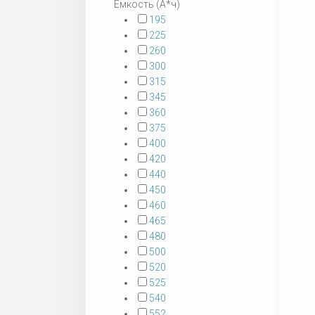
Емкость (А*ч)
195
225
260
300
315
345
360
375
400
420
440
450
460
465
480
500
520
525
540
552