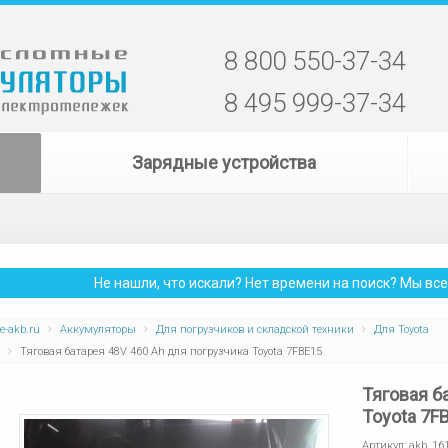
8 800 550-37-34
8 495 999-37-34
Зарядные устройства
Не нашли, что искали? Нет времени на поиск? Мы в
e-akb.ru
Аккумуляторы
Для погрузчиков и складской техники
Для Toyota
Тяговая батарея 48V 460 Ah для погрузчика Toyota 7FBE15
Тяговая б
Toyota 7F
Артикул:
akb_16