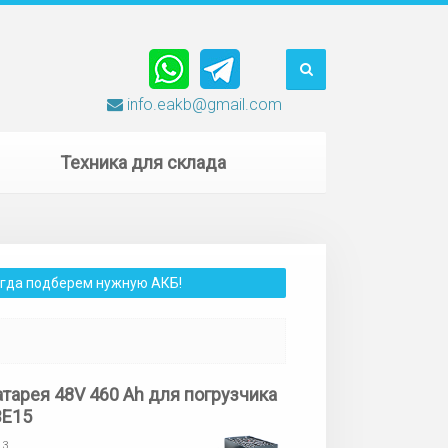
info.eakb@gmail.com
Техника для склада
сегда подберем нужную АКБ!
атарея 48V 460 Ah для погрузчика
BE15
13