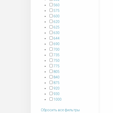
560
575
600
620
625
630
644
690
700
735
750
775
805
840
875
920
930
1000
Сбросить все фильтры