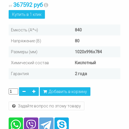
367592 руб
от
Купить в 1 клик
Емкость (А*ч)
840
Напряжение (В)
80
Размеры (мм)
1020х996х784
Химический состав
Кислотный
Гарантия
2 года
Добавить в корзину
Задайте вопрос по этому товару