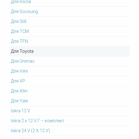
Для Rocla
Для Soosung
Для Still
Для TCM
Для TFN
Для Toyota
Для Unimac
Для Veni
Для VP
Для Xilin
Для Yale
Iskra 12 V
Iskra 2 x 12 V Г – комплект
Iskra 24 V (2 X 12 V)