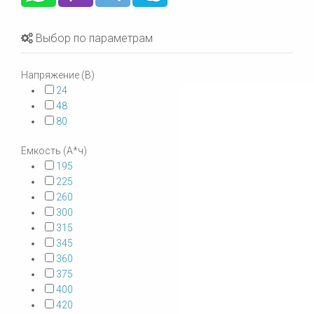
Выбор по параметрам
Напряжение (В)
24
48
80
Емкость (А*ч)
195
225
260
300
315
345
360
375
400
420