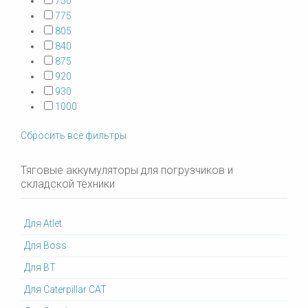
750
775
805
840
875
920
930
1000
Сбросить все фильтры
Тяговые аккумуляторы для погрузчиков и
складской техники
Для Atlet
Для Boss
Для BT
Для Caterpillar CAT