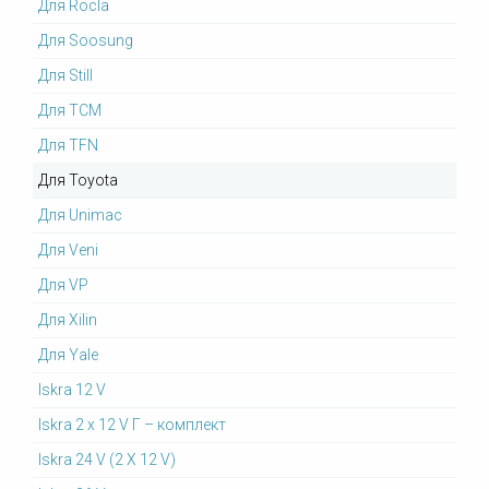
Для Rocla
Для Soosung
Для Still
Для TCM
Для TFN
Для Toyota
Для Unimac
Для Veni
Для VP
Для Xilin
Для Yale
Iskra 12 V
Iskra 2 x 12 V Г – комплект
Iskra 24 V (2 X 12 V)