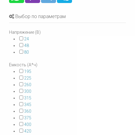
Выбор по параметрам
Напряжение (В)
24
48
80
Емкость (А*ч)
195
225
260
300
315
345
360
375
400
420