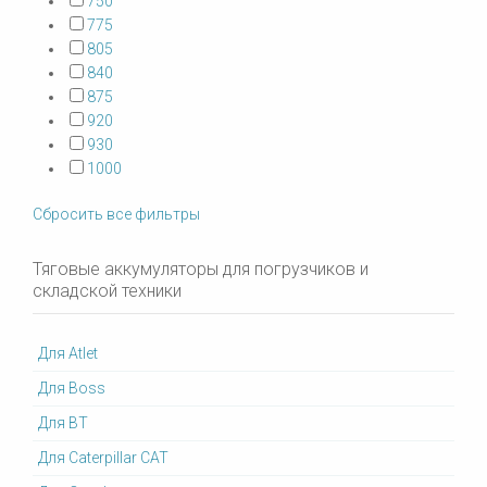
750
775
805
840
875
920
930
1000
Сбросить все фильтры
Тяговые аккумуляторы для погрузчиков и
складской техники
Для Atlet
Для Boss
Для BT
Для Caterpillar CAT