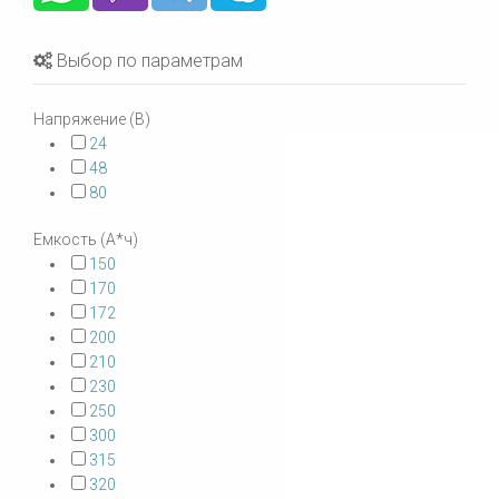
Выбор по параметрам
Напряжение (В)
24
48
80
Емкость (А*ч)
150
170
172
200
210
230
250
300
315
320