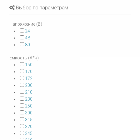
Выбор по параметрам
Напряжение (В)
24
48
80
Емкость (А*ч)
150
170
172
200
210
230
250
300
315
320
345