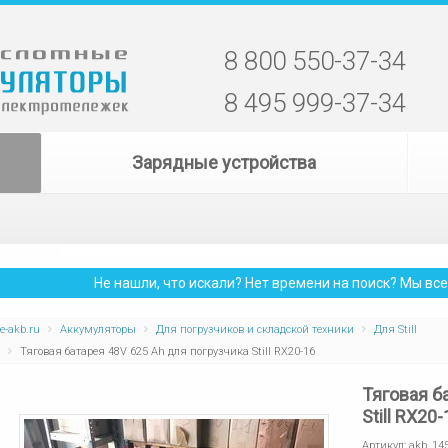
8 800 550-37-34
8 495 999-37-34
Зарядные устройства
Не нашли, что искали? Нет времени на поиск? Мы в
e-akb.ru
Аккумуляторы
Для погрузчиков и складской техники
Для Still
Тяговая батарея 48V 625 Ah для погрузчика Still RX20-16
Тяговая б
Still RX20-
Артикул:
akb_14