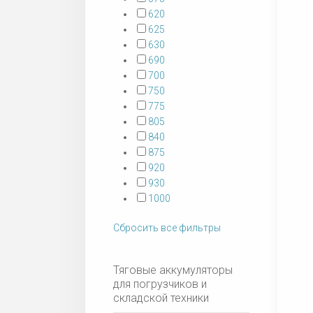
620
625
630
690
700
750
775
805
840
875
920
930
1000
Сбросить все фильтры
Тяговые аккумуляторы
для погрузчиков и
складской техники