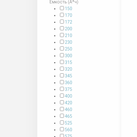
Емкость (А*ч)
150
170
172
200
210
230
250
300
315
320
345
360
375
400
420
460
465
525
560
575