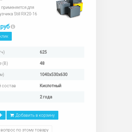
 применяется для
зчика Still RX20-16
 руб
 клик
*ч)
625
 (В)
48
м)
1040х530х630
 состав
Кислотный
2 года
Добавить в корзину
 вопрос по этому товару