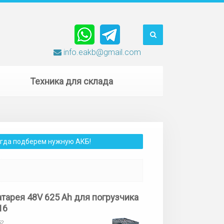
info.eakb@gmail.com
Техника для склада
сегда подберем нужную АКБ!
атарея 48V 625 Ah для погрузчика
16
52