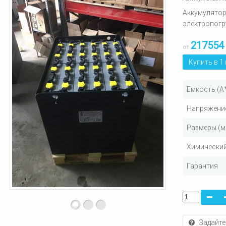
Аккумулятор
электропогру
217554
от
Купить в 1
Емкость (А
Напряжение
Размеры (м
Химический
Гарантия
Задайте