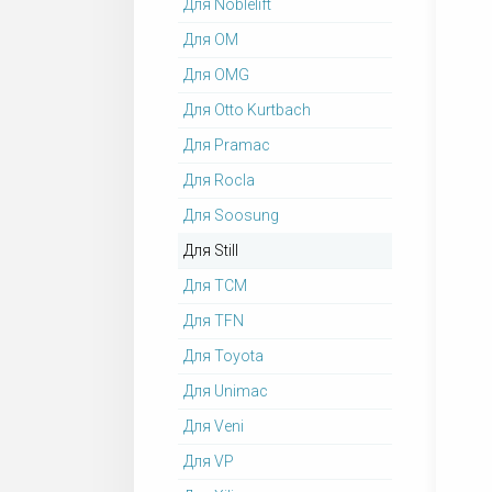
Для Noblelift
Для OM
Для OMG
Для Otto Kurtbach
Для Pramac
Для Rocla
Для Soosung
Для Still
Для TCM
Для TFN
Для Toyota
Для Unimac
Для Veni
Для VP