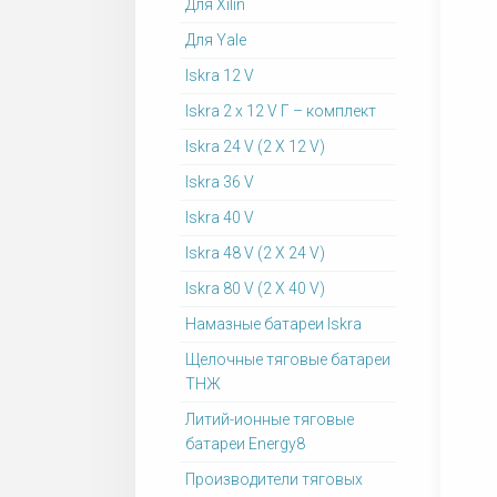
Для Xilin
Для Yale
Iskra 12 V
Iskra 2 x 12 V Г – комплект
Iskra 24 V (2 X 12 V)
Iskra 36 V
Iskra 40 V
Iskra 48 V (2 X 24 V)
Iskra 80 V (2 X 40 V)
Намазные батареи Iskra
Щелочные тяговые батареи
ТНЖ
Литий-ионные тяговые
батареи Energy8
Производители тяговых