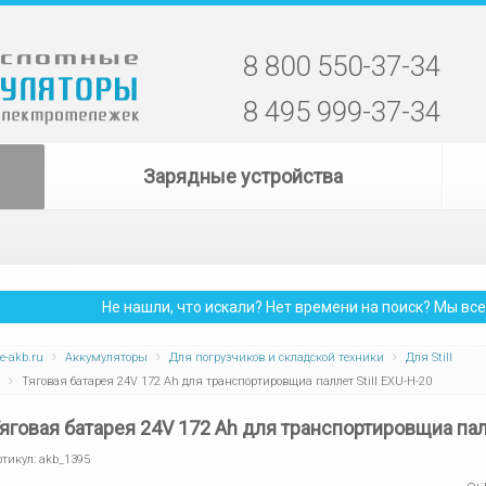
8 800 550-37-34
8 495 999-37-34
Зарядные устройства
Не нашли, что искали? Нет времени на поиск? Мы в
e-akb.ru
Аккумуляторы
Для погрузчиков и складской техники
Для Still
Тяговая батарея 24V 172 Ah для транспортировщиа паллет Still EXU-H-20
яговая батарея 24V 172 Ah для транспортировщиа палл
ртикул:
akb_1395