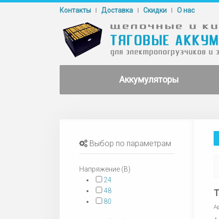
Контакты
Доставка
Cкидки
О нас
Аккумуляторы
Выбор по параметрам
Напряжение (В)
24
48
Т
80
А