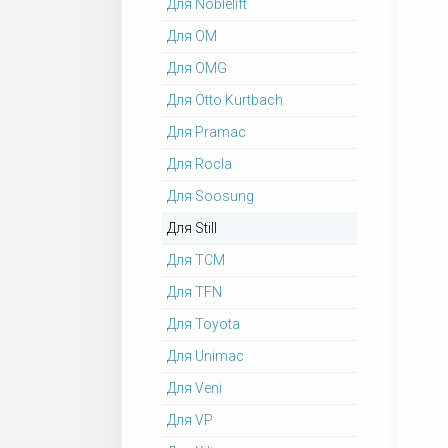
Для Noblelift
Для OM
Для OMG
Для Otto Kurtbach
Для Pramac
Для Rocla
Для Soosung
Для Still
Для TCM
Для TFN
Для Toyota
Для Unimac
Для Veni
Для VP