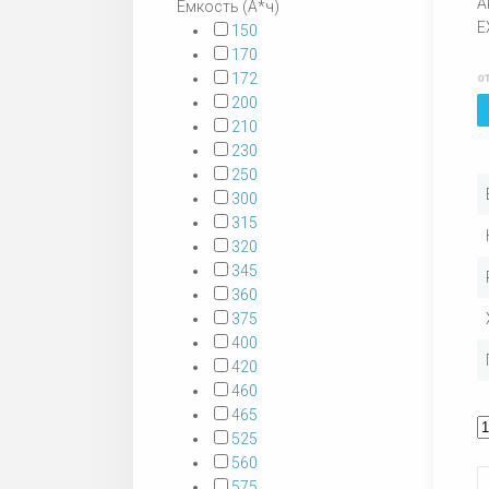
А
Емкость (А*ч)
E
150
170
172
о
200
210
230
250
300
315
320
345
360
375
400
420
460
465
525
560
575