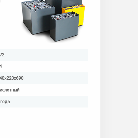
l
72
4
40х220х690
ислотный
 года