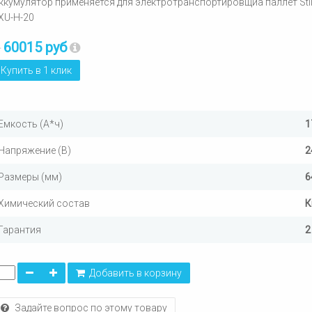
ккумулятор применяется для электротранспортировщиа паллет Stil
XU-H-20
60015 руб
т
Купить в 1 клик
Емкость (А*ч)
1
Напряжение (В)
2
Размеры (мм)
6
Химический состав
К
Гарантия
2
Добавить в корзину
Задайте вопрос по этому товару