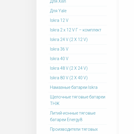
Для Xilin
Для Yale
Iskra 12 V
Iskra 2 x 12 V Г – комплект
Iskra 24 V (2 X 12 V)
Iskra 36 V
Iskra 40 V
Iskra 48 V (2 X 24 V)
Iskra 80 V (2 X 40 V)
Намазные батареи Iskra
Щелочные тяговые батареи
ТНЖ
Литий-ионные тяговые
батареи Energy8
Производители тяговых