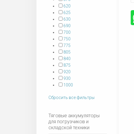
620
625
630
690
700
750
775
805
840
875
920
930
1000
Сбросить все фильтры
Тяговые аккумуляторы
для погрузчиков и
складской техники