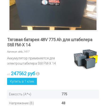
Тяговая батарея 48V 775 Ah для штабелера
Still FM-X 14
Артикул:
akb_1417
Аккумулятор применяется для
электроштабелера Still FM-X 14
247562 руб
от
Купить в 1 клик
Емкость (А*ч)
775
Напряжение (В)
48