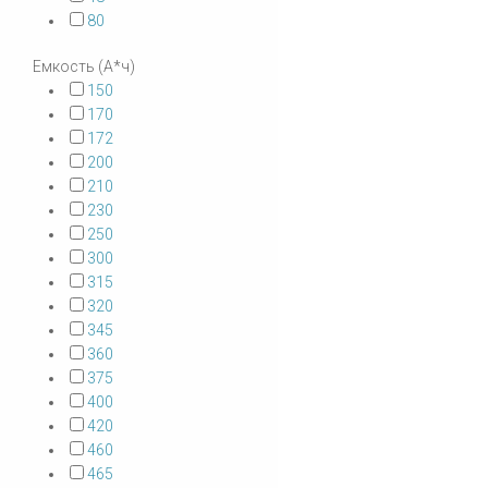
80
Емкость (А*ч)
150
170
172
200
210
230
250
300
315
320
345
360
375
400
420
460
465