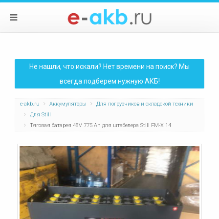
Не нашли, что искали? Нет времени на поиск? Мы
всегда подберем нужную АКБ!
e-akb.ru
Аккумуляторы
Для погрузчиков и складской техники
Для Still
Тяговая батарея 48V 775 Ah для штабелера Still FM-X 14