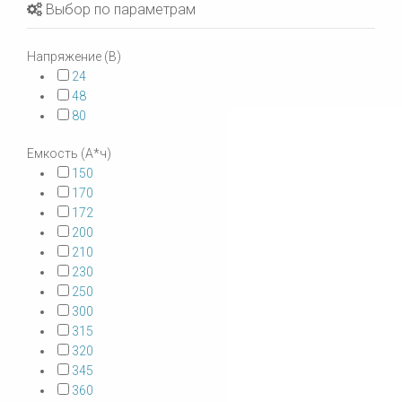
Выбор по параметрам
Напряжение (В)
24
48
80
Емкость (А*ч)
150
170
172
200
210
230
250
300
315
320
345
360