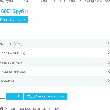
ккумулятор применяется для электроштабелера Soosung SWS-100
60015 руб
т
Купить в 1 клик
Емкость (А*ч)
1
Напряжение (В)
2
Размеры (мм)
6
Химический состав
К
Гарантия
2
Добавить в корзину
Задайте вопрос по этому товару