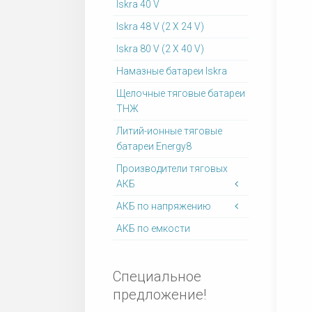
Iskra 40 V
Iskra 48 V (2 X 24 V)
Iskra 80 V (2 X 40 V)
Намазные батареи Iskra
Щелочные тяговые батареи
ТНЖ
Литий-ионные тяговые
батареи Energy8
Производители тяговых
АКБ
АКБ по напряжению
АКБ по емкости
Специальное
предложение!