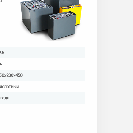
0L
65
4
50х200х450
ислотный
 года