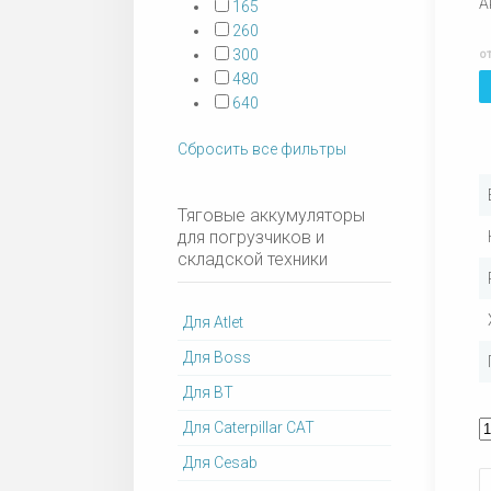
А
165
260
300
о
480
640
Сбросить все фильтры
Тяговые аккумуляторы
для погрузчиков и
складской техники
Для Atlet
Для Boss
Для BT
Для Caterpillar CAT
Для Cesab