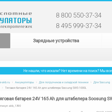
8 800 550-37-34
8 495 999-37-34
Зарядные устройства
Не нашли, что искали? Нет времени на поиск? Мы в
e-akb.ru
Аккумуляторы
Для погрузчиков и складской техники
Для Soosung
Тяговая батарея 24V 165 Ah для штабелера Soosung SWS-1000L
яговая батарея 24V 165 Ah для штабелера Soosung S
ртикул:
akb_1390