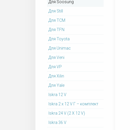
Для Soosung
Для Still
Для TCM
Для TFN
Для Toyota
Для Unimac
Для Veni
Для VP
Для Xilin
Для Yale
Iskra 12 V
Iskra 2 x 12 V Г – комплект
Iskra 24 V (2 X 12 V)
Iskra 36 V