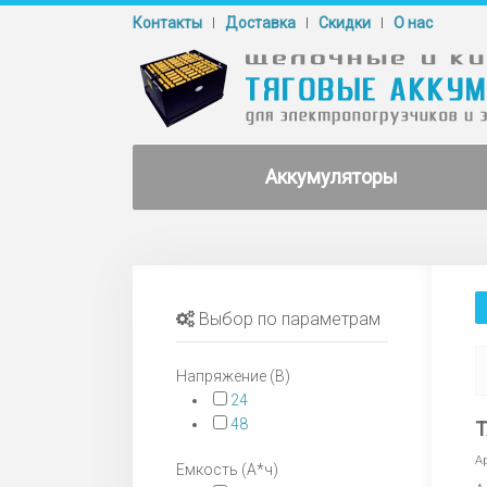
Контакты
Доставка
Cкидки
О нас
Аккумуляторы
Выбор по параметрам
Напряжение (В)
24
48
Т
А
Емкость (А*ч)