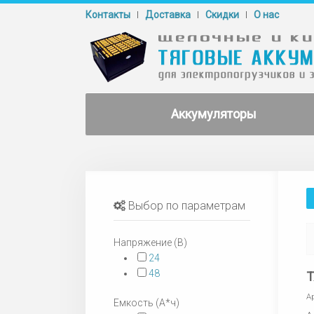
Контакты
Доставка
Cкидки
О нас
Аккумуляторы
Выбор по параметрам
Напряжение (В)
24
48
Т
А
Емкость (А*ч)