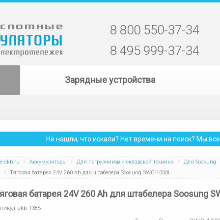
8 800 550-37-34
8 495 999-37-34
Зарядные устройства
Не нашли, что искали? Нет времени на поиск? Мы в
e-akb.ru
Аккумуляторы
Для погрузчиков и складской техники
Для Soosung
Тяговая батарея 24V 260 Ah для штабелера Soosung SWC-1000L
яговая батарея 24V 260 Ah для штабелера Soosung 
ртикул:
akb_1385