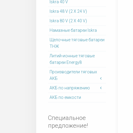
Iskra 40 V
Iskra 48 V (2 X 24 V)
Iskra 80 V (2 X 40 V)
Намазные батареи Iskra
Щелочные тяговые батареи
ТНЖ
Литий-ионные тяговые
батареи Energy8
Производители тяговых
АКБ
АКБ по напряжению
АКБ по емкости
Специальное
предложение!