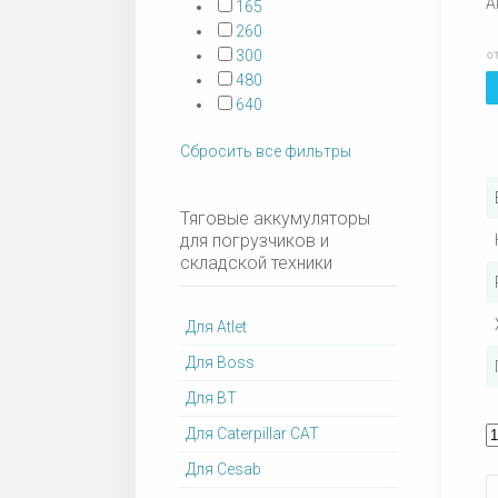
А
165
260
300
о
480
640
Сбросить все фильтры
Тяговые аккумуляторы
для погрузчиков и
складской техники
Для Atlet
Для Boss
Для BT
Для Caterpillar CAT
Для Cesab