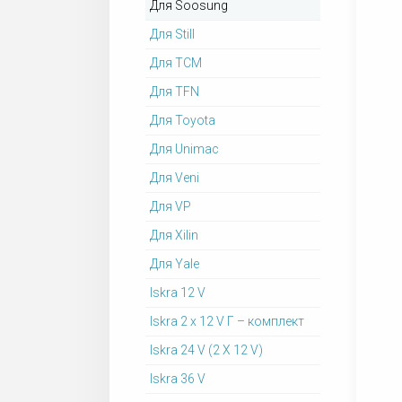
Для Soosung
Для Still
Для TCM
Для TFN
Для Toyota
Для Unimac
Для Veni
Для VP
Для Xilin
Для Yale
Iskra 12 V
Iskra 2 x 12 V Г – комплект
Iskra 24 V (2 X 12 V)
Iskra 36 V