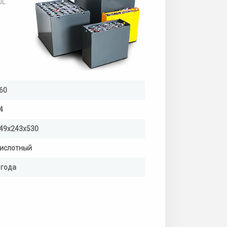
0L
60
4
49х243х530
ислотный
 года