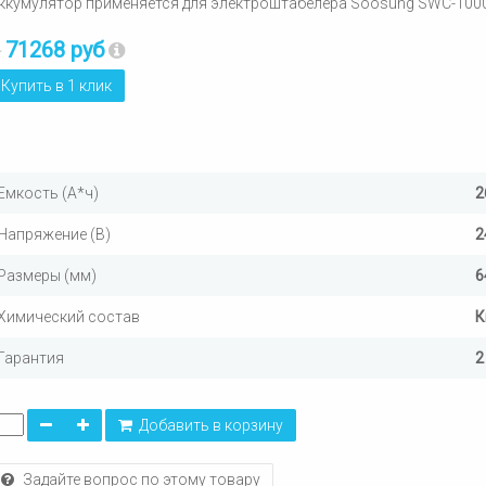
ккумулятор применяется для электроштабелера Soosung SWC-100
71268 руб
т
Купить в 1 клик
Емкость (А*ч)
2
Напряжение (В)
2
Размеры (мм)
6
Химический состав
К
Гарантия
2
Добавить в корзину
Задайте вопрос по этому товару