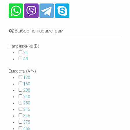
Выбор по параметрам
Напряжение (В)
24
48
Емкость (А*ч)
120
160
230
240
250
315
345
375
465