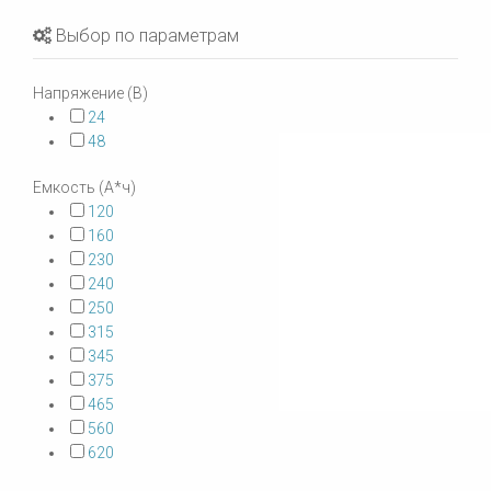
Выбор по параметрам
Напряжение (В)
24
48
Емкость (А*ч)
120
160
230
240
250
315
345
375
465
560
620