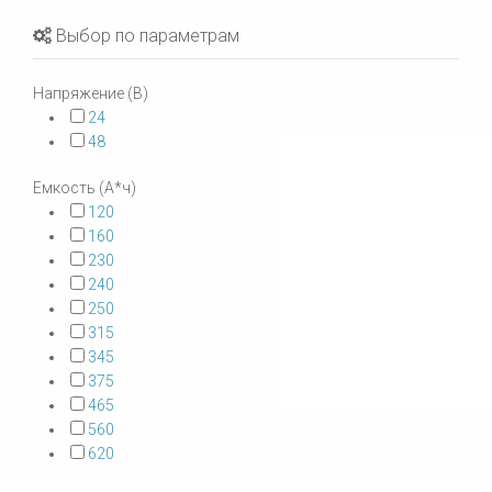
Выбор по параметрам
Напряжение (В)
24
48
Емкость (А*ч)
120
160
230
240
250
315
345
375
465
560
620