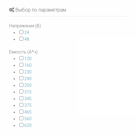
Выбор по параметрам
Напряжение (В)
24
48
Емкость (А*ч)
120
160
230
240
250
315
345
375
465
560
620