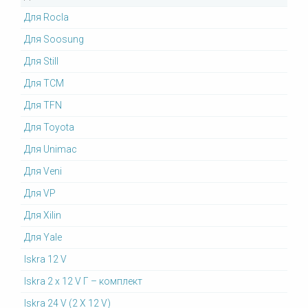
Для Rocla
Для Soosung
Для Still
Для TCM
Для TFN
Для Toyota
Для Unimac
Для Veni
Для VP
Для Xilin
Для Yale
Iskra 12 V
Iskra 2 x 12 V Г – комплект
Iskra 24 V (2 X 12 V)