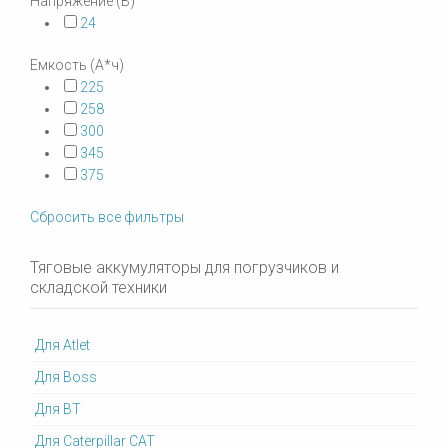
Напряжение (В)
24
Емкость (А*ч)
225
258
300
345
375
Сбросить все фильтры
Тяговые аккумуляторы для погрузчиков и
складской техники
Для Atlet
Для Boss
Для BT
Для Caterpillar CAT