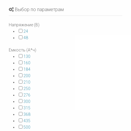
Выбор по параметрам
Напряжение (В)
24
48
Емкость (А*ч)
130
160
184
200
210
250
276
300
315
368
435
500