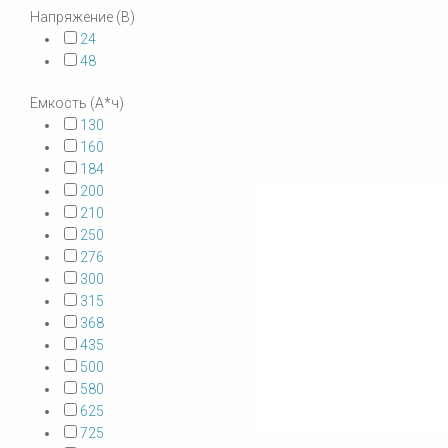
Напряжение (В)
24
48
Емкость (А*ч)
130
160
184
200
210
250
276
300
315
368
435
500
580
625
725