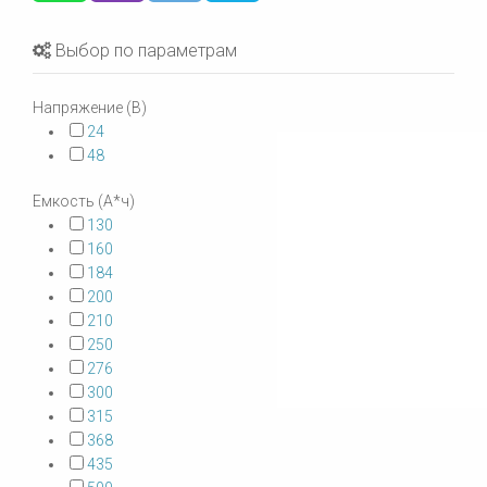
Выбор по параметрам
Напряжение (В)
24
48
Емкость (А*ч)
130
160
184
200
210
250
276
300
315
368
435