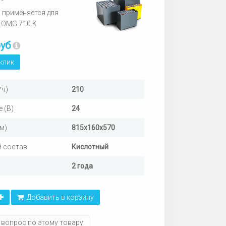
 применяется для
 OMG 710 K
руб
 клик
*ч)
210
 (В)
24
м)
815х160х570
 состав
Кислотный
2 года
Добавить в корзину
 вопрос по этому товару