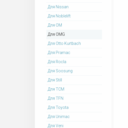
Для Nissan
Для Noblelift
Для OM
Для OMG
Для Otto Kurtbach
Для Pramac
Для Rocla
Для Soosung
Для Still
Для TCM
Для TFN
Для Toyota
Для Unimac
Для Veni