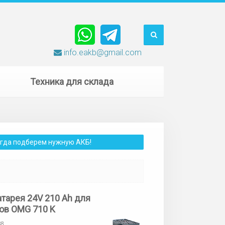
info.eakb@gmail.com
Техника для склада
сегда подберем нужную АКБ!
атарея 24V 210 Ah для
ов OMG 710 K
88