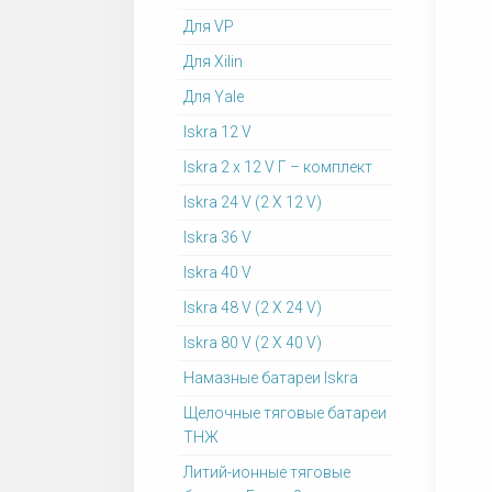
Для VP
Для Xilin
Для Yale
Iskra 12 V
Iskra 2 x 12 V Г – комплект
Iskra 24 V (2 X 12 V)
Iskra 36 V
Iskra 40 V
Iskra 48 V (2 X 24 V)
Iskra 80 V (2 X 40 V)
Намазные батареи Iskra
Щелочные тяговые батареи
ТНЖ
Литий-ионные тяговые