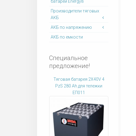
батареи Energy8
Производители тяговых
АКБ
АКБ по напряжению
АКБ по емкости
Специальное
предложение!
Тяговая батарея 2X40V 4
PzS 280 Ah для тележки
ЕП011