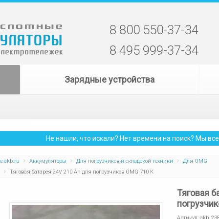
8 800 550-37-34
8 495 999-37-34
Зарядные устройства
Не нашли, что искали? Нет времени на поиск? Мы в
e-akb.ru
Аккумуляторы
Для погрузчиков и складской техники
Для OMG
Тяговая батарея 24V 210 Ah для погрузчиков OMG 710 K
Тяговая б
погрузчик
Артикул:
akb_23