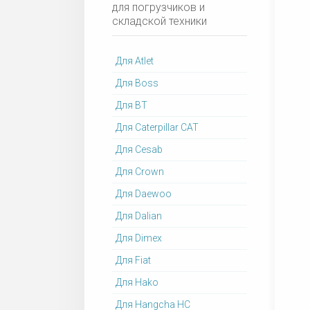
для погрузчиков и
складской техники
Для Atlet
Для Boss
Для BT
Для Caterpillar CAT
Для Cesab
Для Crown
Для Daewoo
Для Dalian
Для Dimex
Для Fiat
Для Hako
Для Hangcha HC