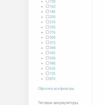
130
160
184
200
210
250
276
300
315
368
435
500
580
625
725
870
Сбросить все фильтры
Тяговые аккумуляторы