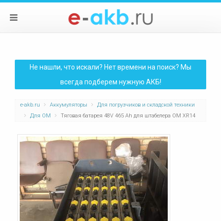
Не нашли, что искали? Нет времени на поиск? Мы
всегда подберем нужную АКБ!
e-akb.ru
Аккумуляторы
Для погрузчиков и складской техники
Для OM
Тяговая батарея 48V 465 Ah для штабелера OM XR14