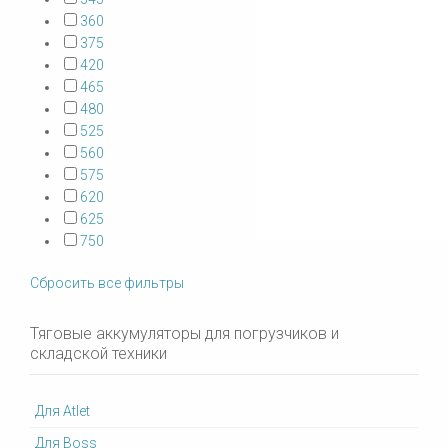
360
375
420
465
480
525
560
575
620
625
750
Сбросить все фильтры
Тяговые аккумуляторы для погрузчиков и
складской техники
Для Atlet
Для Boss