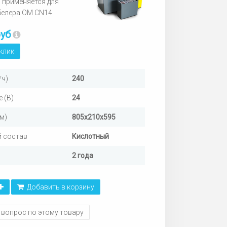
 применяется для
белера OM CN14
руб
 клик
*ч)
240
 (В)
24
м)
805х210х595
 состав
Кислотный
2 года
Добавить в корзину
 вопрос по этому товару