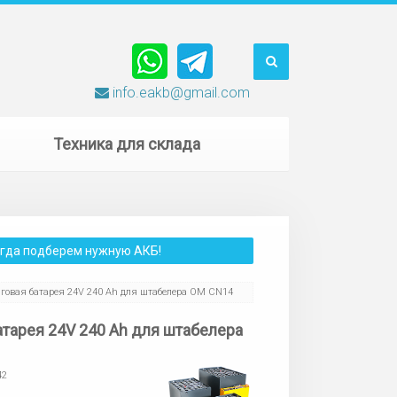
info.eakb@gmail.com
Техника для склада
сегда подберем нужную АКБ!
говая батарея 24V 240 Ah для штабелера OM CN14
атарея 24V 240 Ah для штабелера
42