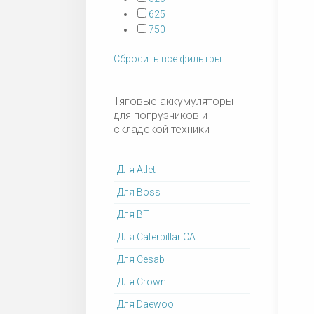
625
750
Сбросить все фильтры
Тяговые аккумуляторы
для погрузчиков и
складской техники
Для Atlet
Для Boss
Для BT
Для Caterpillar CAT
Для Cesab
Для Crown
Для Daewoo