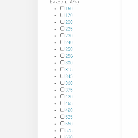
Емкость (А*ч)
160
170
200
225
230
240
250
258
300
315
345
360
375
420
465
480
525
560
575
620