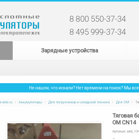
8 800 550-37-34
8 495 999-37-34
Зарядные устройства
Не нашли, что искали? Нет времени на поиск? Мы в
e-akb.ru
Аккумуляторы
Для погрузчиков и складской техники
Для OM
Тя
Тяговая б
OM CN14
Артикул:
akb_13