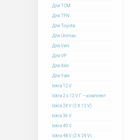
Для TCM
Для TFN
Для Toyota
Для Unimac
Для Veni
Для VP
Для Xilin
Для Yale
Iskra 12 V
Iskra 2 x 12 V Г – комплект
Iskra 24 V (2 X 12 V)
Iskra 36 V
Iskra 40 V
Iskra 48 V (2 X 24 V)