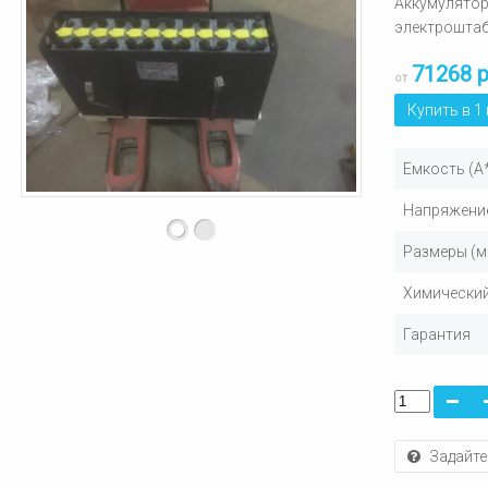
Аккумулятор
электрошта
71268 
от
Купить в 1
Емкость (А
Напряжение
Размеры (м
Химический
Гарантия
Задайте