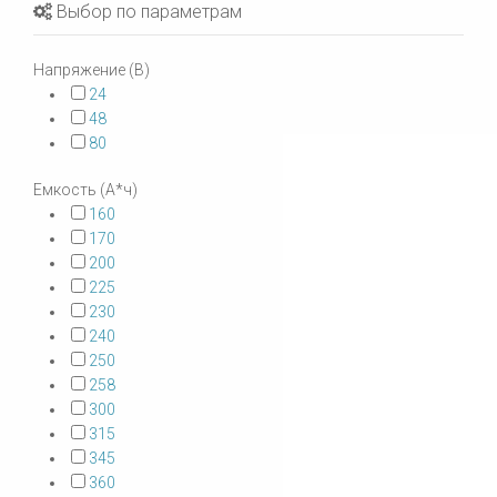
Выбор по параметрам
Напряжение (В)
24
48
80
Емкость (А*ч)
160
170
200
225
230
240
250
258
300
315
345
360