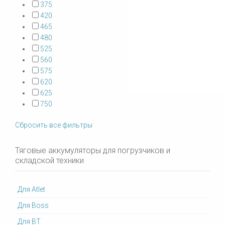
375
420
465
480
525
560
575
620
625
750
Сбросить все фильтры
Тяговые аккумуляторы для погрузчиков и
складской техники
Для Atlet
Для Boss
Для BT