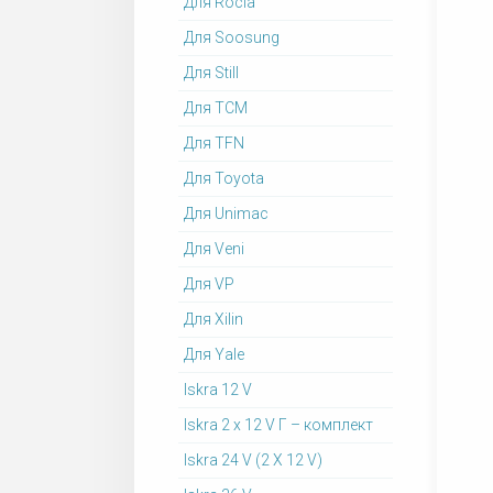
Для Rocla
Для Soosung
Для Still
Для TCM
Для TFN
Для Toyota
Для Unimac
Для Veni
Для VP
Для Xilin
Для Yale
Iskra 12 V
Iskra 2 x 12 V Г – комплект
Iskra 24 V (2 X 12 V)