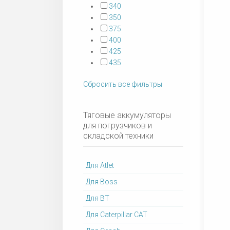
340
350
375
400
425
435
Сбросить все фильтры
Тяговые аккумуляторы
для погрузчиков и
складской техники
Для Atlet
Для Boss
Для BT
Для Caterpillar CAT