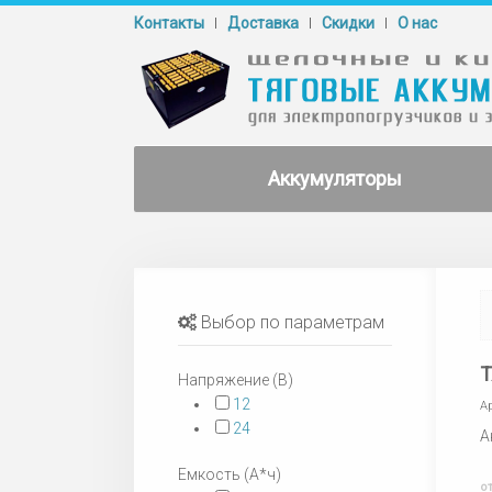
Контакты
Доставка
Cкидки
О нас
Аккумуляторы
Выбор по параметрам
Т
Напряжение (В)
12
А
24
А
Емкость (А*ч)
о