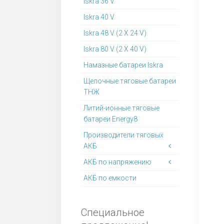
Iskra 36 V
Iskra 40 V
Iskra 48 V (2 X 24 V)
Iskra 80 V (2 X 40 V)
Намазные батареи Iskra
Щелочные тяговые батареи
ТНЖ
Литий-ионные тяговые
батареи Energy8
Производители тяговых
АКБ
АКБ по напряжению
АКБ по емкости
Специальное